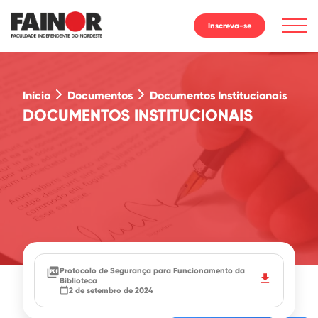
Inscreva-se
Início
Documentos
Documentos Institucionais
DOCUMENTOS INSTITUCIONAIS
picture_as_pdf
Protocolo de Segurança para Funcionamento da
download
Biblioteca
calendar_today
2 de setembro de 2024