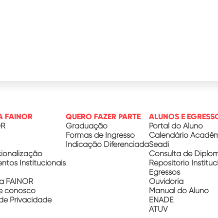
A FAINOR
QUERO FAZER PARTE
ALUNOS E EGRESS
OR
Graduação
Portal do Aluno
Formas de Ingresso
Calendário Acadê
Indicação Diferenciada
Seadi
cionalização
Consulta de Diplo
tos Institucionais
Repositório Instituc
Egressos
a FAINOR
Ouvidoria
e conosco
Manual do Aluno
 de Privacidade
ENADE
ATUV