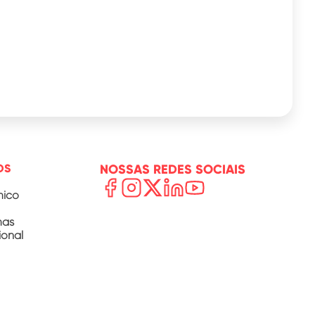
OS
NOSSAS REDES SOCIAIS
mico
mas
ional