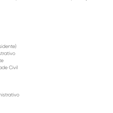
sidente)
trativo
te
de Civil
istrativo