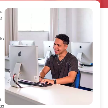
ma
es
to
a
as