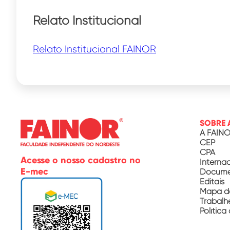
Relato Institucional
Relato Institucional FAINOR
SOBRE 
A FAIN
CEP
CPA
Acesse o nosso cadastro no
Interna
E-mec
Documen
Editais
Mapa d
Trabalh
Política