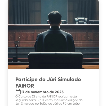
Participe do Júri Simulado
FAINOR
calendar_today
17 de novembro de 2025
O Curso de Direito da FAINOR realiza, nesta
segunda-feira (17/11), às 9h, mais uma edição do
Júri Simulado, no Salão do Júri do Fórum João