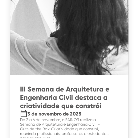
III Semana de Arquitetura e
Engenharia Civil destaca a
criatividade que constrói
calendar_today
3 de novembro de 2025
De 3 a 6 de novembro, a FAINOR realiza a III
Semana de Arquitetura e Engenharia Civil –
Outside the Box: Criatividade que constrói,
reunindo profissionais, professores e estudantes