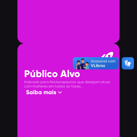
rocket_launch
Público Alvo
Indicado para fisioterapeutas que desejam atuar
com mulheres em todas as fases...
keyboard_arrow_down
Saiba mais