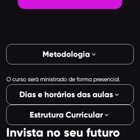
Metodologia
keyboard_arrow_down
O curso será ministrado de forma presencial.
Dias e horários das aulas
keyboard_arrow_down
Estrutura Curricular
keyboard_arrow_down
Invista no seu futuro