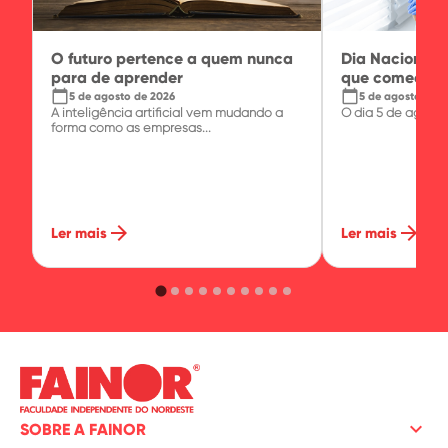
O futuro pertence a quem nunca
Dia Nacional 
para de aprender
que começa n
calendar_today
calendar_today
5 de agosto de 2026
5 de agosto de 
A inteligência artificial vem mudando a
O dia 5 de agosto 
forma como as empresas...
arrow_forward
arrow_forward
Ler mais
Ler mais
keyboard_arrow_down
SOBRE A FAINOR