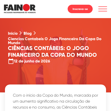
Inscreva-se
Início
Blog
Ciencias Contabeis O Jogo Financeiro Da Copa Do
Mundo
CIÊNCIAS CONTÁBEIS: O JOGO
FINANCEIRO DA COPA DO MUNDO
calendar_today
12 de junho de 2026
Com o início da Copa do Mundo, marcada por
um aumento significativo na circulação de
recursos e no consumo, as Ciências Contábeis