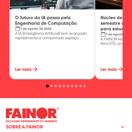
O futuro da IA passa pela
Núcleo de Prát
Engenharia de Computação
semestre com 
calendar_today
para estudante
7 de agosto de 2026
A IA (Inteligência Artificial) tem avançado
calendar_today
7 de agosto de 2
rapidamente e conquistado espaço...
A FAINOR realizo
feira (07), um minic
arrow_forward
arrow_forward
Ler mais
Ler mais
keyboard_arrow_down
SOBRE A FAINOR