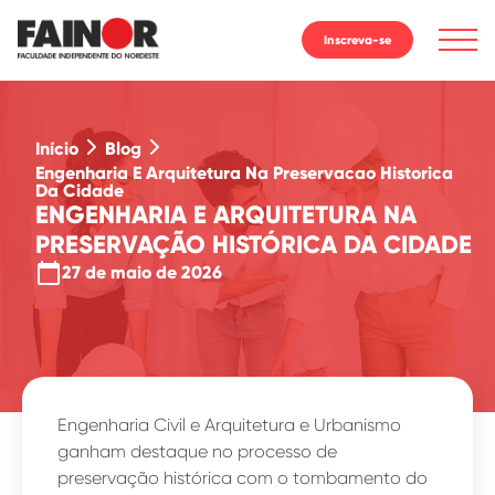
Inscreva-se
Início
Blog
Engenharia E Arquitetura Na Preservacao Historica
Da Cidade
ENGENHARIA E ARQUITETURA NA
PRESERVAÇÃO HISTÓRICA DA CIDADE
calendar_today
27 de maio de 2026
Engenharia Civil e Arquitetura e Urbanismo
ganham destaque no processo de
preservação histórica com o tombamento do