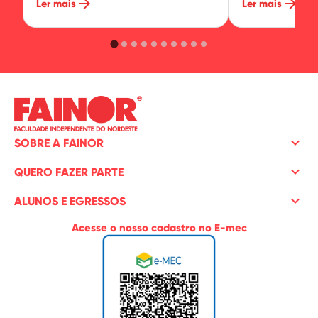
arrow_forward
arrow_forward
Ler mais
Ler mais
keyboard_arrow_down
SOBRE A FAINOR
keyboard_arrow_down
QUERO FAZER PARTE
keyboard_arrow_down
ALUNOS E EGRESSOS
Acesse o nosso cadastro no E-mec