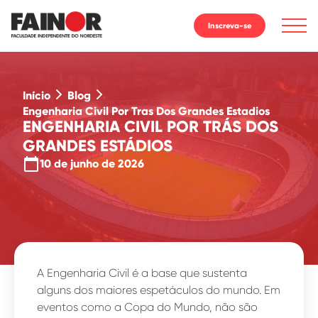
Inscreva-se
Início
Blog
Engenharia Civil Por Tras Dos Grandes Estadios
ENGENHARIA CIVIL POR TRÁS DOS
GRANDES ESTÁDIOS
calendar_today
10 de junho de 2026
A Engenharia Civil é a base que sustenta
alguns dos maiores espetáculos do mundo. Em
eventos como a Copa do Mundo, não são