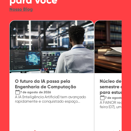
para você
Nosso Blog
O futuro da IA passa pela
Núcleo de Prát
Engenharia de Computação
semestre com 
calendar_today
para estudante
7 de agosto de 2026
A IA (Inteligência Artificial) tem avançado
calendar_today
7 de agosto de 2
rapidamente e conquistado espaço...
A FAINOR realizo
feira (07), um minic