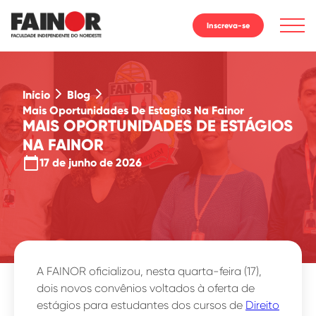
Inscreva-se
Início
Blog
Mais Oportunidades De Estagios Na Fainor
MAIS OPORTUNIDADES DE ESTÁGIOS
NA FAINOR
calendar_today
17 de junho de 2026
A FAINOR oficializou, nesta quarta-feira (17),
dois novos convênios voltados à oferta de
estágios para estudantes dos cursos de
Direito