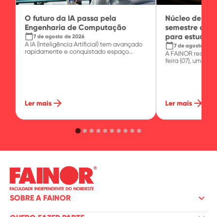
O futuro da IA passa pela
Núcleo de Prát
Engenharia de Computação
semestre com 
calendar_today
para estudante
7 de agosto de 2026
A IA (Inteligência Artificial) tem avançado
calendar_today
7 de agosto de 2
rapidamente e conquistado espaço...
A FAINOR realizo
feira (07), um minic
arrow_forward
arrow_forward
Ler mais
Ler mais
keyboard_arrow_down
SOBRE A FAINOR